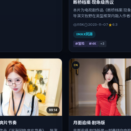
断桥档案·现象级热议
本片为电视剧作品《断桥档案·现
导演文牧野在类型框架内融入作者
伟、刘昊然、吴京、小松菜奈在片
115K
2023-11-07
6.3
关系线。故事类型为冒险，主拍摄
景为中国台湾。上映时间 2023年1
IMAX同源
映登记日 2023-11-07），全片
#冒险
#4K
+
3
张弛有度。
CN
99:14
·爽片节奏
月面追缉·剧场版
作品《深海回响·爽片节奏》，导演
月面追缉·剧场版是一部悬疑向电