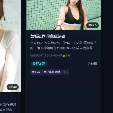
99:40
焚城边界·现象级热议
焚城边界·现象级热议（韩国）讲述犯罪语境下
的一组人物如何在有限时间内完成自我救赎。
奉俊昊把控整体视听语言，白宇、齐溪、提莫
100K
2022-10-15
8.6
西·查拉梅、刘诗诗、郑秀文、宋佳的表演层次
丰富。影片定于 2022-10-15 起陆续登陆院线
投屏友好
韩国
与网络平台，国庆档前后公映，片长131分钟。
#犯罪
#导演剪辑版
+
3
99:43
讲述动作语境
成自我救