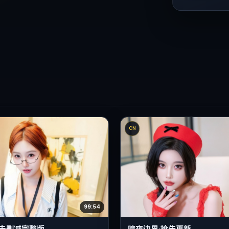
CN
99:54