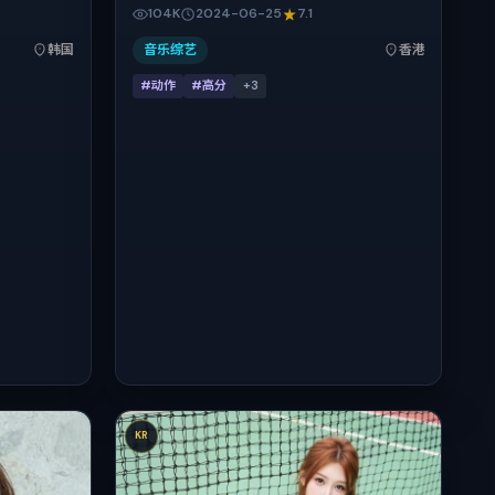
事锚定在韩
依扎、河正宇、白百何、长泽雅美在片中承担
104K
2024-06-25
7.1
人物抉择与
多重关系线。故事类型为动作，主拍摄地与出
映（春节档前
品背景为中国香港。上映时间 2024年6月25
韩国
音乐综艺
香港
情节与细腻
日（公映登记日 2024-06-25），全片150分
#动作
#高分
+
3
钟，节奏张弛有度。
KR