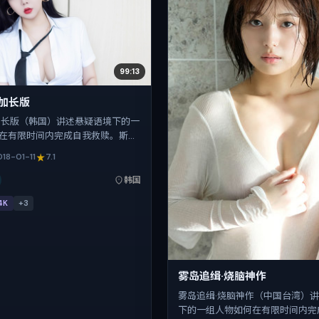
99:13
·加长版
加长版（韩国）讲述悬疑语境下的一
在有限时间内完成自我救赎。斯皮
整体视听语言，咏梅、廖凡、安藤
018-01-11
7.1
、张子枫的表演层次丰富。影片定
-01-11 起陆续登陆院线与网络平台，春
韩国
映，片长142分钟。
4K
+
3
雾岛追缉·烧脑神作
雾岛追缉·烧脑神作（中国台湾）
下的一组人物如何在有限时间内完