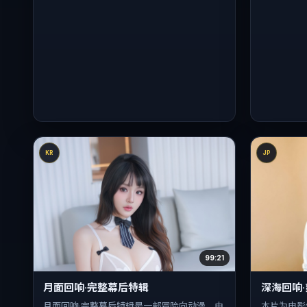
KR
JP
99:21
月面回响·完整幕后特辑
深海回响
月面回响·完整幕后特辑是一部冒险向动漫，由
本片为电影