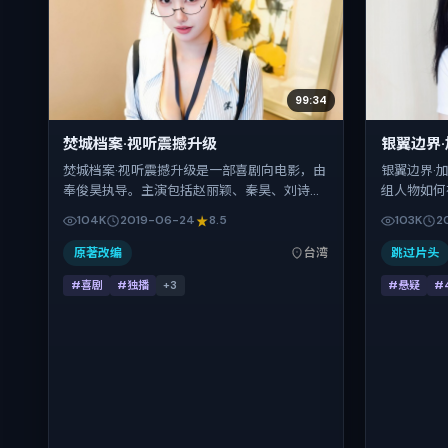
99:34
焚城档案·视听震撼升级
银翼边界
焚城档案·视听震撼升级是一部喜剧向电影，由
银翼边界·
奉俊昊执导。主演包括赵丽颖、秦昊、刘诗
组人物如何
诗、周迅、易烊千玺。作品主要在中国台湾取
尔伯格把控
104K
2019-06-24
8.5
103K
2
景与发行，2019年暑期档与观众见面，首映日
樱、金城武
期 2019-06-24，正片时长146分钟。
于 2018
原著改编
台湾
跳过片头
节档前后公
#喜剧
#独播
+
3
#悬疑
#