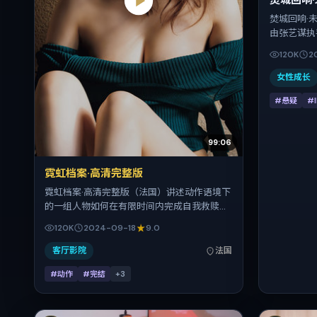
焚城回响
焚城回响·
由张艺谋执
长泽雅美。
120K
2
年贺岁档前
12-27，
女性成长
#悬疑
#
99:06
霓虹档案·高清完整版
霓虹档案·高清完整版（法国）讲述动作语境下
的一组人物如何在有限时间内完成自我救赎。
陈凯歌把控整体视听语言，基里安·墨菲、刘青
120K
2024-09-18
9.0
云、易烊千玺、沈腾的表演层次丰富。影片定
于 2024-09-18 起陆续登陆院线与网络平台，
客厅影院
法国
国庆档前后公映，片长164分钟。
#动作
#完结
+
3