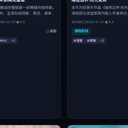
·未删减完整版
暗夜边界·抢先更新
未删减完整版是一部悬疑向电视剧，
本片为纪录片作品《暗夜边界·抢
导。主演包括杨紫、周迅、谭卓、
演程耳在类型框架内融入作者表达
作品主要在英国取景与发行，2018
玺、桂纶镁、倪妮、赵丽颖、白百
018-12-27
9.3
119K
2021-11-27
9.3
后与观众见面，首映日期 2018-
片中承担多重关系线。故事类型为
正片时长139分钟。
摄地与出品背景为中国大陆。上映时间
英国
律政职场
年11月27日（公映登记日 2021-11
IMAX
+
3
#喜剧
#首映
+
3
123分钟，节奏张弛有度。