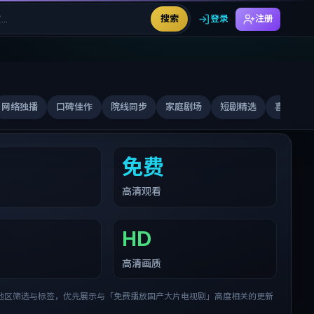
搜索
登录
注册
网络独播
口碑佳作
院线同步
家庭剧场
短剧精选
喜剧合家
免费
高清观看
HD
高清画质
地区筛选与标签，优先展示与「
免费播放国产大片电视剧
」高度相关的更新