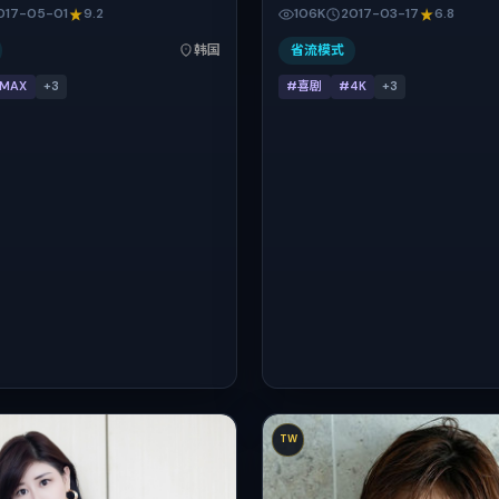
·维伦纽瓦把控整体视听语言，柯震
演。影片以喜剧为叙事引擎，将故
017-05-01
9.2
106K
2017-03-17
6.8
倪妮、吴京、小松菜奈、郑秀文的
国，借东亚都市与邻里的张力推进
。影片定于 2017-05-01 起陆续
反转。2017年3月17日于韩国首
韩国
省流模式
网络平台，春季档公映，片长147
后），片长172分钟，适合喜欢强
IMAX
+
3
#喜剧
#4K
+
3
表演的观众。
TW