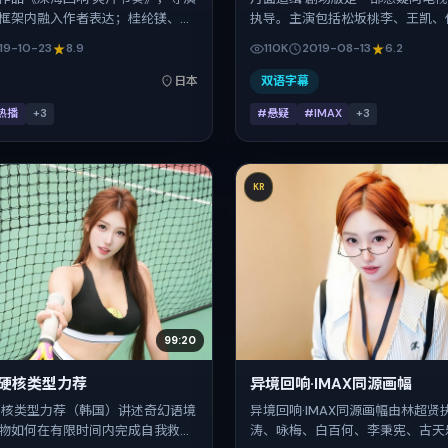
框架内融入作者表达；桂纶镁、汤
执导。主演包括松坂桃李、王凯、
、马修·麦康纳、河正宇、易烊千玺
智贤。作品主要在印度取景与发行，
19-10-23
8.9
110K
2019-08-13
6.2
多重关系线。故事类型为传记，主
期档与观众见面，首映日期 2019-0
品背景为日本。上映时间 2019年
片时长93分钟。
日本
双语字幕
公映登记日 2019-10-23），全片
热播
+
3
#悬疑
#IMAX
+
3
，节奏张弛有度。
KR
99:20
·硬核类型力荐
异境回响·IMAX同源画幅
硬核类型力荐（韩国）讲述奇幻语境
异境回响·IMAX同源画幅由林超贤
物如何在有限时间内完成自我救
涛、咏梅、白百何、李秉宪、古天