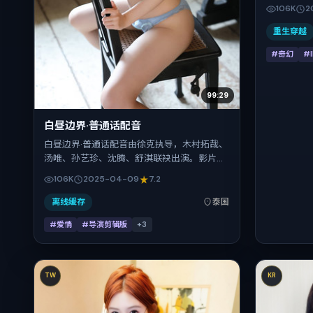
赎。丹尼斯
106K
2
东、胡歌、
表演层次丰富
重生穿越
登陆院线与
#奇幻
#
分钟。
99:29
白昼边界·普通话配音
白昼边界·普通话配音由徐克执导，木村拓哉、
汤唯、孙艺珍、沈腾、舒淇联袂出演。影片以
爱情为叙事引擎，将故事锚定在泰国，借当代
106K
2025-04-09
7.2
中国的现实肌理推进人物抉择与反转。2025
年4月9日于泰国首映（春季档），片长137分
离线缓存
泰国
钟，适合喜欢强情节与细腻表演的观众。
#爱情
#导演剪辑版
+
3
TW
KR