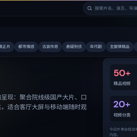
清正片
都市情感
古装传奇
悬疑刑侦
年代剧
主旋律精品
免费剧库
50+
精品视频
编呈现：聚合院线级国产大片、口
20+
达，适合客厅大屏与移动端随时观
视频分类
今日片单会结合
内容。