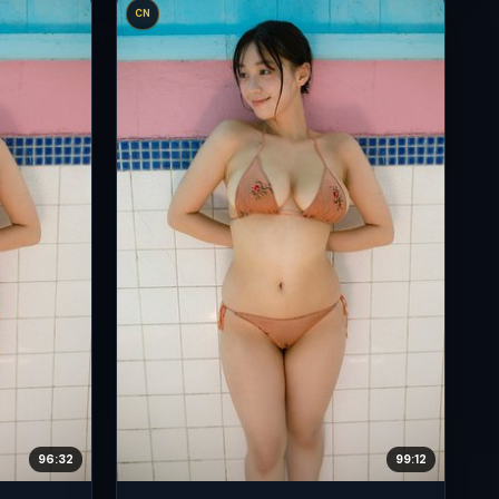
CN
96:32
99:12