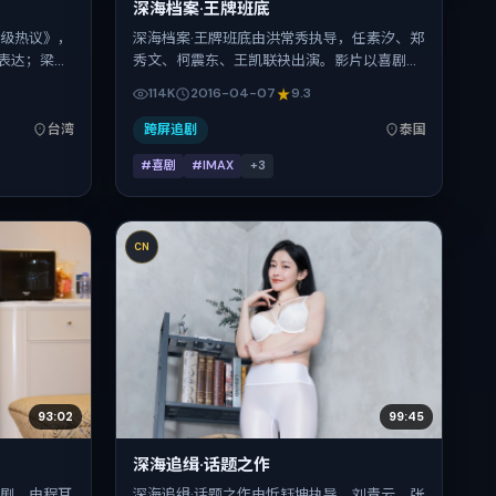
深海档案·王牌班底
象级热议》，
深海档案·王牌班底由洪常秀执导，任素汐、郑
表达；梁朝
秀文、柯震东、王凯联袂出演。影片以喜剧为
中承担多重
叙事引擎，将故事锚定在泰国，借当代中国的
114K
2016-04-07
9.3
地与出品背
现实肌理推进人物抉择与反转。2016年4月7
1月7日（公
日于泰国首映（春季档），片长175分钟，适
台湾
跨屏追剧
泰国
96分钟，节奏
合喜欢强情节与细腻表演的观众。
#喜剧
#IMAX
+
3
CN
93:02
99:45
深海追缉·话题之作
视剧，由程耳
深海追缉·话题之作由忻钰坤执导，刘青云、张