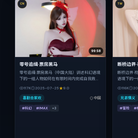
CN
TW
99:58
零号追缉·票房黑马
断桥边界
零号追缉·票房黑马（中国大陆）讲述科幻语境
断桥边界·
下的一组人物如何在有限时间内完成自我救
语境下的一
赎。文牧野把控整体视听语言，刘德华、汤姆·
救赎。忻钰
117K
2025-07-25
9.0
116K
20
哈迪、马修·麦康纳、倪妮的表演层次丰富。影
紫、周迅、
片定于 2025-07-25 起陆续登陆院线与网络
富。影片定于
喜剧合家欢
中国
兄弟情义
平台，暑期档公映，片长140分钟。
网络平台，
#科幻
#IMAX
+
3
#冒险
#