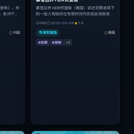
暴雪边界·HDR修复版
先更新》，导
暴雪边界·HDR修复版（美国）讲述犯罪语境下
；易烊千
的一组人物如何在有限时间内完成自我救赎。
何、秦昊在
朴赞郁把控整体视听语言，任素汐、刘诗诗、
118K
2022-05-08
7.9
喜剧，主拍
全智贤、宋佳、易烊千玺、古天乐的表演层次
 2021
丰富。影片定于 2022-05-08 起陆续登陆院
中国
导演剪辑版
美国
-27），全片
线与网络平台，春季档公映，片长121分钟。
#犯罪
#首映
+
3