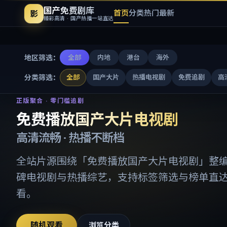
国产免费剧库
首页
分类
热门
最新
影
臻彩高清 · 国产热播一站直达
地区筛选：
全部
内地
港台
海外
分类筛选：
全部
国产大片
热播电视剧
免费追剧
高
免费播放国产大片电视剧
-
国产
正版聚合 · 零门槛追剧
免费播放国产大片电视剧
高清流畅 · 热播不断档
全站片源围绕「
免费播放国产大片电视剧
」整
碑电视剧与热播综艺，支持标签筛选与榜单直
看。
随机观看
浏览分类