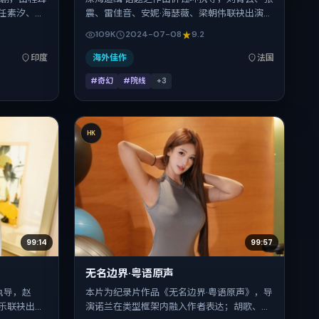
任素汐、全
震、雷佳音、安妮·海瑟薇、梁朝伟联袂出演。
2019年暑
影片以奇幻为叙事引擎，将故事锚定在法国，
109K
2024-07-08
9.2
8-13，正
借跨文化视角下的群像碰撞推进人物抉择与反
转。2024年7月8日于法国首映（暑期档），
印度
海外佳作
法国
片长107分钟，适合喜欢强情节与细腻表演的
#奇幻
#院线
+
3
观众。
HK
99:14
99:57
无名边界·粤语原声
执导，赵
本片为纪录片作品《无名边界·粤语原声》，导
乐联袂出
演诺兰在类型框架内融入作者表达；胡歌、热