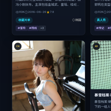
冯小刚执导。主演包括金城武、童瑶、桂纶
郭帆在类型
镁、安妮·海瑟薇、齐溪。作品主要在韩国取景
唯、段奕宏
113K
2016-06-26
7.8
112K
20
与发行，2016年暑期档与观众见面，首映日期
在片中承担
2016-06-26，正片时长145分钟。
拍摄地与出
收藏片单
韩国
真人秀
10月23日（
#冒险
#院线
+
3
#传记
#
141分钟
CN
KR
暴雪档案
暴雪档案·
下的一组人